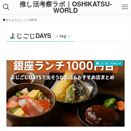
推し活考察ラボ｜OSHIKATSU-
WORLD
ホーム
よじごじDAYS
よじごじDAYS
– tag –
ロケ地・現地レポ