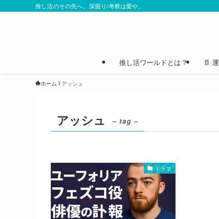
推し活のその先へ。深掘り/考察は愛や。
推し活ワールドとは？
📄
ホーム
アッシュ
アッシュ
– tag –
ドラマ