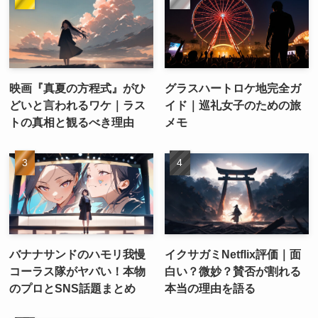
映画『真夏の方程式』がひ
グラスハートロケ地完全ガ
どいと言われるワケ｜ラス
イド｜巡礼女子のための旅
トの真相と観るべき理由
メモ
バナナサンドのハモリ我慢
イクサガミNetflix評価｜面
コーラス隊がヤバい！本物
白い？微妙？賛否が割れる
のプロとSNS話題まとめ
本当の理由を語る