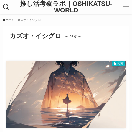
推し活考察ラボ｜OSHIKATSU-
WORLD
ホーム
カズオ・イシグロ
カズオ・イシグロ
– tag –
映画