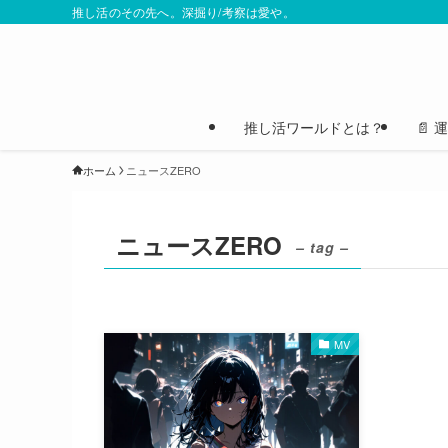
推し活のその先へ。深掘り/考察は愛や。
推し活ワールドとは？
📄
ホーム
ニュースZERO
ニュースZERO
– tag –
MV