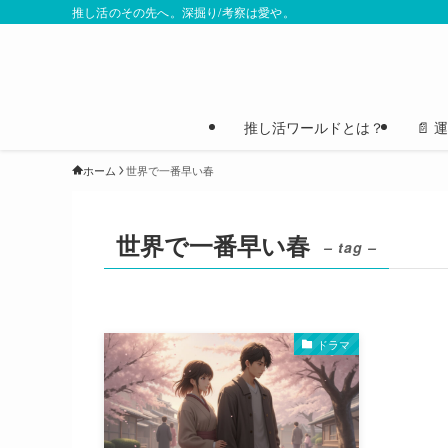
推し活のその先へ。深掘り/考察は愛や。
推し活ワールドとは？
📄
ホーム
世界で一番早い春
世界で一番早い春
– tag –
ドラマ