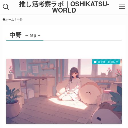
推し活考察ラボ｜OSHIKATSU-
WORLD
ホーム
中野
中野
– tag –
ロケ地・現地レポ