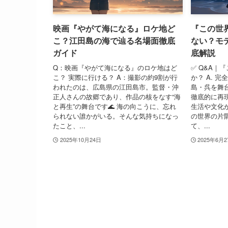
映画『やがて海になる』ロケ地ど
『この世
こ？江田島の海で辿る名場面徹底
ない？モ
ガイド
底解説
Q：映画『やがて海になる』のロケ地はど
✅ Q&A｜
こ？ 実際に行ける？ A：撮影の約9割が行
か？ A. 
われたのは、広島県の江田島市。監督・沖
島・呉を舞
正人さんの故郷であり、作品の核をなす“海
徹底的に再
と再生”の舞台です🌊 海の向こうに、忘れ
生活や文化
られない誰かがいる。そんな気持ちになっ
の世界の片
たこと、...
て、...
2025年10月24日
2025年6月