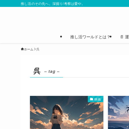
推し活のその先へ。深掘り/考察は愛や。
推し活ワールドとは？
📄
ホーム
呉
呉
– tag –
映画