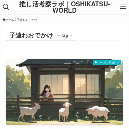
推し活考察ラボ｜OSHIKATSU-
WORLD
ホーム
子連れおでかけ
子連れおでかけ
– tag –
ロケ地・現地レポ