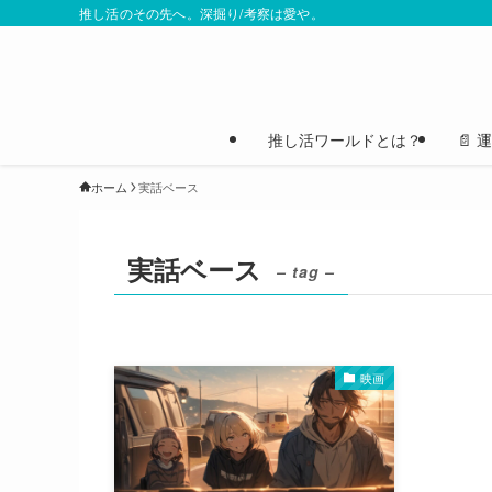
推し活のその先へ。深掘り/考察は愛や。
推し活ワールドとは？
📄
ホーム
実話ベース
実話ベース
– tag –
映画