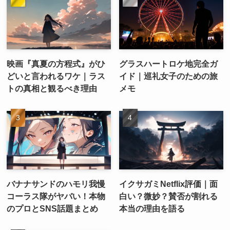
映画『真夏の方程式』がひ
グラスハートロケ地完全ガ
どいと言われるワケ｜ラス
イド｜巡礼女子のための旅
トの真相と観るべき理由
メモ
バナナサンドのハモリ我慢
イクサガミNetflix評価｜面
コーラス隊がヤバい！本物
白い？微妙？賛否が割れる
のプロとSNS話題まとめ
本当の理由を語る