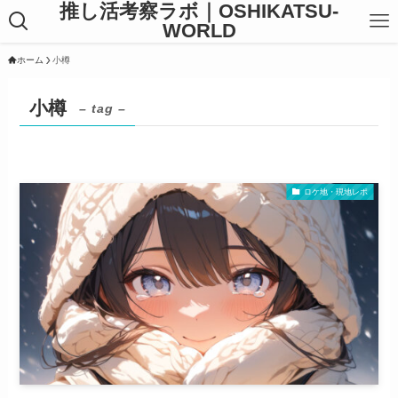
推し活考察ラボ｜OSHIKATSU-
WORLD
ホーム
小樽
小樽
– tag –
ロケ地・現地レポ