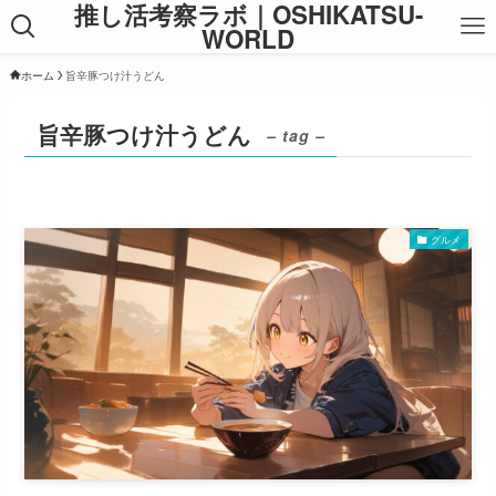
推し活考察ラボ｜OSHIKATSU-
WORLD
ホーム
旨辛豚つけ汁うどん
旨辛豚つけ汁うどん
– tag –
グルメ