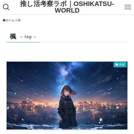
推し活考察ラボ｜OSHIKATSU-
WORLD
ホーム
楓
楓
– tag –
映画