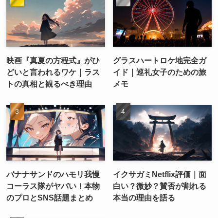
映画『真夏の方程式』がひ
グラスハートロケ地完全ガ
どいと言われるワケ｜ラス
イド｜巡礼女子のための旅
トの真相と観るべき理由
メモ
バナナサンドのハモリ我慢
イクサガミNetflix評価｜面
コーラス隊がヤバい！本物
白い？微妙？賛否が割れる
のプロとSNS話題まとめ
本当の理由を語る