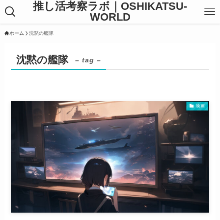
推し活考察ラボ｜OSHIKATSU-
WORLD
ホーム
沈黙の艦隊
沈黙の艦隊
– tag –
映画