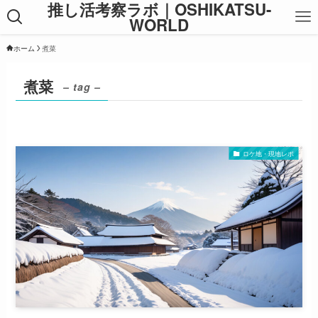
推し活考察ラボ｜OSHIKATSU-
WORLD
ホーム
煮菜
煮菜
– tag –
ロケ地・現地レポ