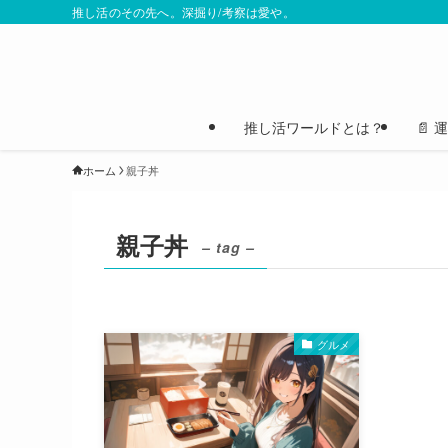
推し活のその先へ。深掘り/考察は愛や。
推し活ワールドとは？
📄
ホーム
親子丼
親子丼
– tag –
グルメ