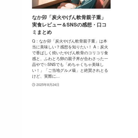
なか卯「炭火やげん軟骨親子重」
実食レビュー＆SNSの感想・口コ
ミまとめ
Q：なか卯「炭火やげん軟骨親子重」は本
当に美味しい？感想を知りたい！ A：炭火
で香ばしく焼いたやげん軟骨のコリコリ食
感と、ふわとろ卵の親子丼が合わさった一
品やで✨SNSでも「めちゃくちゃ美味し
い！」「ご当地グルメ級」と絶賛されとる
けど、実際に...
2025年8月24日