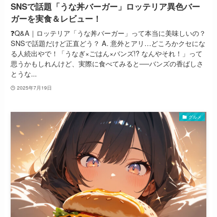
SNSで話題「うな丼バーガー」ロッテリア異色バー
ガーを実食＆レビュー！
❓Q&A｜ロッテリア「うな丼バーガー」って本当に美味しいの？
SNSで話題だけど正直どう？ A. 意外とアリ…どころかクセにな
る人続出やで！「うなぎ×ごはん×バンズ!? なんやそれ！」って
思うかもしれんけど、実際に食べてみると──バンズの香ばしさ
とうな...
2025年7月19日
グルメ