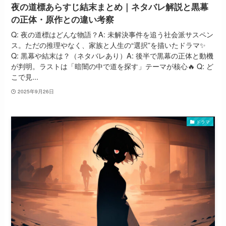
夜の道標あらすじ結末まとめ｜ネタバレ解説と黒幕
の正体・原作との違い考察
Q: 夜の道標はどんな物語？A: 未解決事件を追う社会派サスペン
ス。ただの推理やなく、家族と人生の“選択”を描いたドラマ✨
Q: 黒幕や結末は？（ネタバレあり）A: 後半で黒幕の正体と動機
が判明。ラストは「暗闇の中で道を探す」テーマが核心🔥 Q: ど
こで見...
2025年9月26日
ドラマ