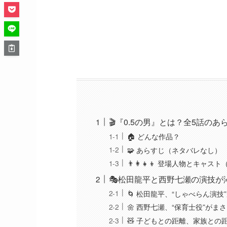
🎬『0.5の男』とは？全5話の
🏠 どんな作品？
🧩 あらすじ（ネタバレなし）
👨‍👩‍👧‍👦 登場人物とキャ
🎭松田龍平と西野七瀬の演技が
🌀 松田龍平、“しゃべらん演技
🌼 西野七瀬、“保育士役”がま
🧸 子どもとの距離、家族との