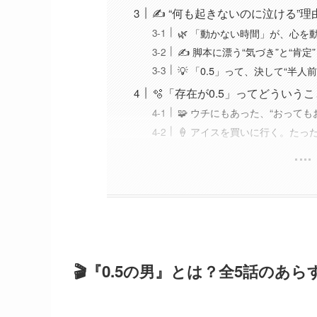
✍️ “何も起きないのに泣ける”
🌿 「動かない時間」が、心を
✍️ 脚本に漂う“気づき”と“肯定”
💡 「0.5」って、決して“半人
🫧「存在が0.5」ってどうい
🧩 ウチにもあった、“おって
🍦 アイスを買いに行く。たっ
🎬『0.5の男』とは？全5話の