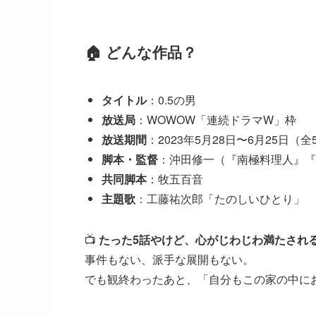
🏠 どんな作品？
タイトル
：0.5の男
放送局
：WOWOW「連続ドラマW」枠
放送期間
：2023年5月28日〜6月25日（全
脚本・監督
：沖田修一（『南極料理人』『
共同脚本
：牧五百音
主題歌
：工藤祐次郎「たのしいひとり」
📺
たった5話やけど、心がじわじわ満たされる
事件もない、派手な展開もない。
でも観終わったあと、「自分もこの家の中に