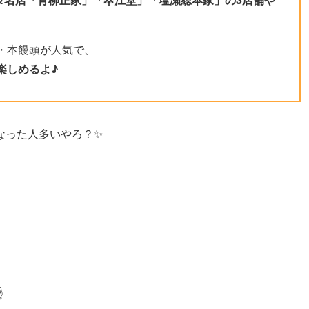
・本饅頭が人気で、
楽しめるよ♪
なった人多いやろ？✨
☝