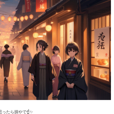
思ったら損やで☝✨