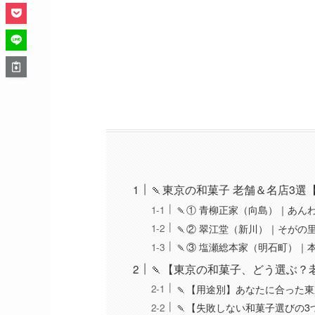
🍡東京の和菓子 老舗＆名店3
🍡① 青柳正家（向島）｜あ
🍡② 翠江堂（新川）｜そがの
🍡③ 塩瀬総本家（明石町）｜
🍡【東京の和菓子、どう選ぶ？
🍡【用途別】あなたに合った
🍡【失敗しない和菓子選びの3