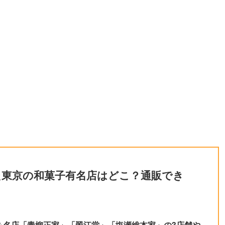
た東京の和菓子有名店はどこ？通販でき
＆名店「青柳正家」「翠江堂」「塩瀬総本家」の3店舗や