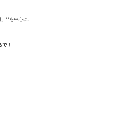
」**を中心に、
るで！
、