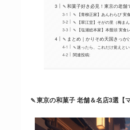
🍡和菓子好き必見！東京の老舗
🍡【青柳正家】あんわらび 実
🍡【翠江堂】そがの里（梅まん
🍡【塩瀬総本家】本饅頭 実食
🍡まとめ｜かりそめ天国きっか
🍡迷ったら、これだけ覚えと
関連投稿:
🍡
東京の和菓子 老舗＆名店3選【