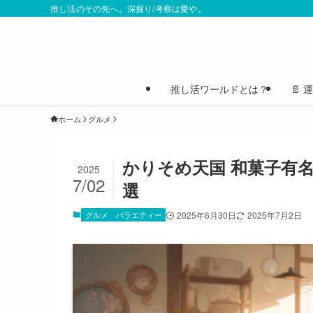
推し活のその先へ。深掘り/考察は愛や。
推し活ワールドとは？
📄
ホーム
グルメ
かりそめ天国 和菓子有
2025
7/02
選
グルメ
バラエティー
2025年6月30日
2025年7月2日