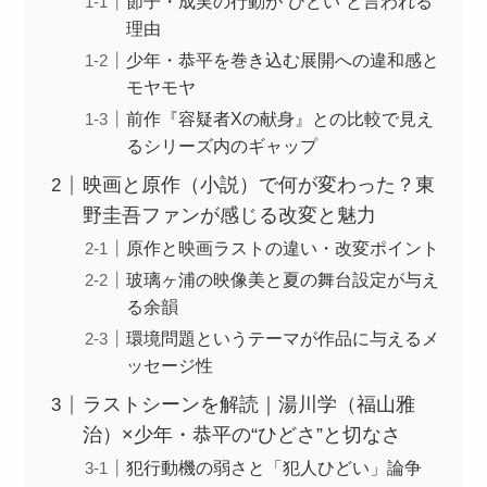
節子・成実の行動が“ひどい”と言われる
理由
少年・恭平を巻き込む展開への違和感と
モヤモヤ
前作『容疑者Xの献身』との比較で見え
るシリーズ内のギャップ
映画と原作（小説）で何が変わった？東
野圭吾ファンが感じる改変と魅力
原作と映画ラストの違い・改変ポイント
玻璃ヶ浦の映像美と夏の舞台設定が与え
る余韻
環境問題というテーマが作品に与えるメ
ッセージ性
ラストシーンを解読｜湯川学（福山雅
治）×少年・恭平の“ひどさ”と切なさ
犯行動機の弱さと「犯人ひどい」論争