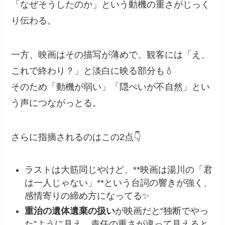
「なぜそうしたのか」という動機の重さがじっく
り伝わる。
一方、映画はその描写が薄めで、観客には「え、
これで終わり？」と淡白に映る部分も💧
そのため「動機が弱い」「隠ぺいが不自然」とい
う声につながっとる。
さらに指摘されるのはこの2点👇
ラストは大筋同じやけど、**映画は湯川の「君
は一人じゃない」**という台詞の響きが強く、
感情寄りの締め方になってる✨
重治の遺体遺棄の扱い
が映画だと“独断でやっ
た”ように見え、責任の重さが違って見えると