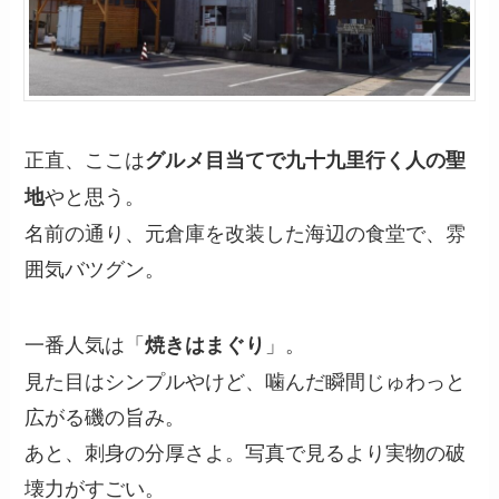
正直、ここは
グルメ目当てで九十九里行く人の聖
やと思う。
地
名前の通り、元倉庫を改装した海辺の食堂で、雰
囲気バツグン。
一番人気は「
」。
焼きはまぐり
見た目はシンプルやけど、噛んだ瞬間じゅわっと
広がる磯の旨み。
あと、刺身の分厚さよ。写真で見るより実物の破
壊力がすごい。