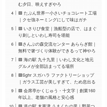
む夕日、映えすぎやろ
🟩 たぶん世界一小さいチョコレート工場
｜クセ強ネーミングにして味はガチ
🟩 いさりび食堂｜漁船型の店で、はまぐ
り刺しといわし寿司を堪能
🟩さんぶの森交流センター あららぎ館｜
無料で箸づくり体験ができるって神やろ
🟩 海の駅 九十九里｜いわし文化と地元
グルメが全部詰まってる場所
🟩Sghr スガハラ ファクトリーショップ
｜ガラス工芸が美しすぎて、ため息出る
🟩 会席亭かくじゅう・十文字｜創業160
年以上、老舗の風格と安心感
🟩 道の駅 木更津 うまくたの里｜野菜つ