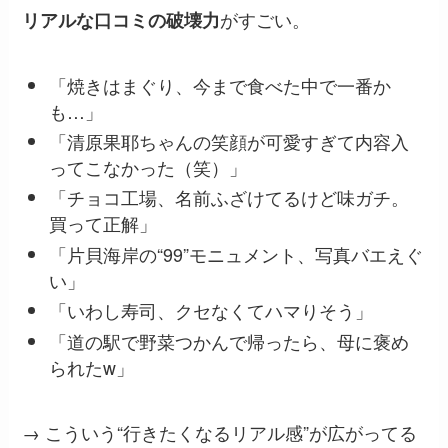
がすごい。
リアルな口コミの破壊力
「焼きはまぐり、今まで食べた中で一番か
も…」
「清原果耶ちゃんの笑顔が可愛すぎて内容入
ってこなかった（笑）」
「チョコ工場、名前ふざけてるけど味ガチ。
買って正解」
「片貝海岸の“99”モニュメント、写真バエえぐ
い」
「いわし寿司、クセなくてハマりそう」
「道の駅で野菜つかんで帰ったら、母に褒め
られたw」
→ こういう“行きたくなるリアル感”が広がってる