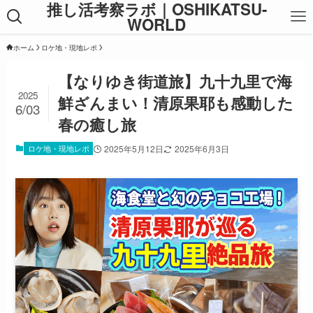
推し活考察ラボ｜OSHIKATSU-
WORLD
ホーム
ロケ地・現地レポ
【なりゆき街道旅】九十九里で海
2025
鮮ざんまい！清原果耶も感動した
6/03
春の癒し旅
ロケ地・現地レポ
2025年5月12日
2025年6月3日