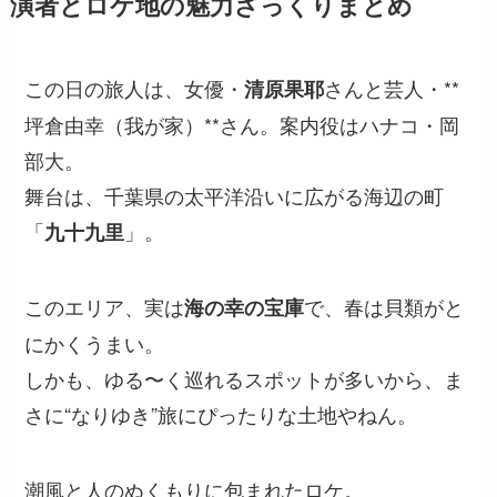
演者とロケ地の魅力ざっくりまとめ
この日の旅人は、女優・
さんと芸人・**
清原果耶
坪倉由幸（我が家）**さん。案内役はハナコ・岡
部大。
舞台は、千葉県の太平洋沿いに広がる海辺の町
「
」。
九十九里
このエリア、実は
で、春は貝類がと
海の幸の宝庫
にかくうまい。
しかも、ゆる〜く巡れるスポットが多いから、ま
さに“なりゆき”旅にぴったりな土地やねん。
潮風と人のぬくもりに包まれたロケ。