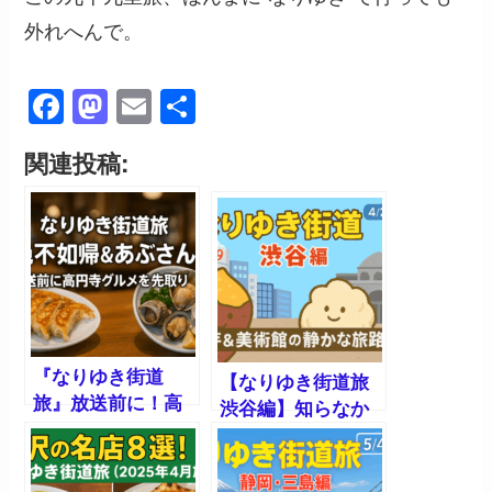
外れへんで。
F
M
E
共
a
a
m
有
関連投稿:
c
st
ail
e
o
b
d
o
o
o
n
k
『なりゆき街道
【なりゆき街道旅
旅』放送前に！高
渋谷編】知らなか
円寺グルメの金色
った渋谷がここに
不如帰＆あぶさん
ある！奥渋グルメ
を先取り調査！
＆カルチャー散歩