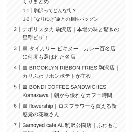
くりまとめ
駒沢ってどんな街？
“なりゆき”旅との相性バツグン
ナポリスタカ 駒沢店｜本場の味と驚きの
星型ピザ！
🟩 タイカリー ピキヌー｜カレー百名店
に何度も選ばれた名店
🟩 BROOKLYN RIBBON FRIES 駒沢店｜
カリふわリボンポテトが主役！
🟩 BONDI COFFEE SANDWICHES
Komazawa｜朝から優雅なカフェ時間
🟩 flowership｜ロスフラワーを買える新
感覚の花屋さん
Samoyed cafe AL 駒沢公園店｜ふわもこ