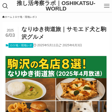
推し活考察ラボ｜OSHIKATSU-
WORLD
ホーム
ロケ地・現地レポ
なりゆき街道旅｜サモエド犬と駒
2025
6/03
沢グルメ
2025年5月11日
2025年6月3日
ロケ地・現地レポ