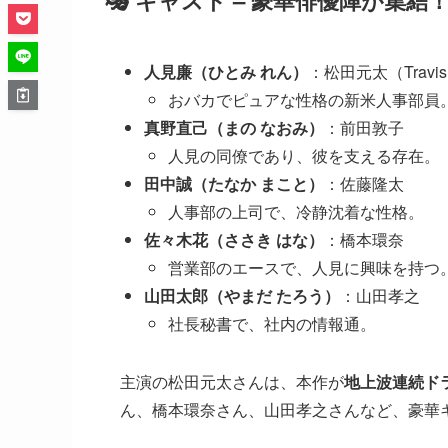
人見廉（ひとみ れん）
：松田元太（Travis 
おバカでピュアな性格の新米人事部員
真野直己（まの なおみ）
：前田敦子
人見の同僚であり、彼を支える存在。
田中誠（たなか まこと）
：佐藤隆太
人事部の上司で、冷静沈着な性格。
佐々木花（ささき はな）
：橋本環奈
営業部のエースで、人見に興味を持つ
山田太郎（やまだ たろう）
：山田孝之
社長秘書で、社内の情報通。
主演の松田元太さんは、本作が
地上波連続ド
ん、橋本環奈さん、山田孝之さんなど、豪華