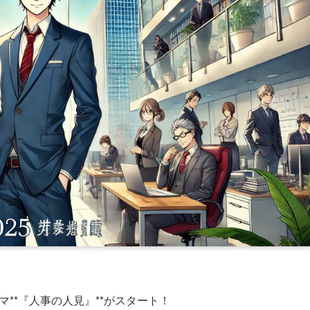
マ**『人事の人見』**がスタート！