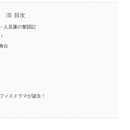
目次
員・人見廉の奮闘記
結！
が舞台
のオフィスドラマが誕生！