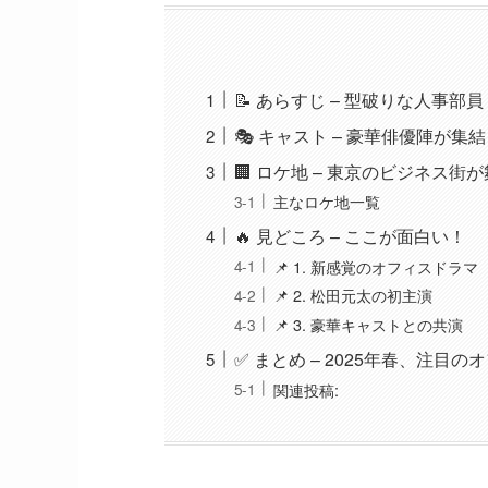
📝 あらすじ – 型破りな人事部
🎭 キャスト – 豪華俳優陣が集
🏢 ロケ地 – 東京のビジネス街
主なロケ地一覧
🔥 見どころ – ここが面白い！
📌 1. 新感覚のオフィスドラマ
📌 2. 松田元太の初主演
📌 3. 豪華キャストとの共演
✅ まとめ – 2025年春、注目
関連投稿: