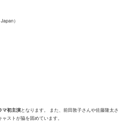
Japan）
。
。
ラマ初主演
となります。 また、前田敦子さんや佐藤隆太さ
キャストが脇を固めています。