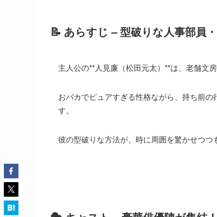
📝 あらすじ – 型破りな人事部
主人公の**人見廉（松田元太）**は、老舗
おバカでピュアすぎる性格ながら、持ち前の
す。
彼の型破りな方法が、時に周囲を驚かせつつ
🎭 キャスト – 豪華俳優陣が集結