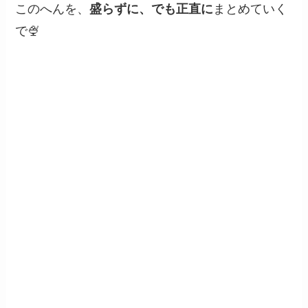
このへんを、
盛らずに、でも正直に
まとめていく
で🍨